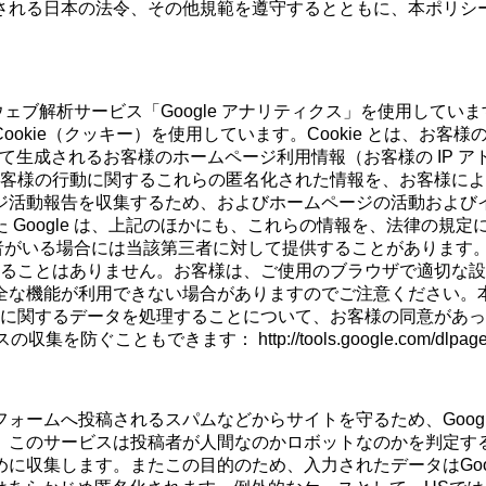
される日本の法令、その他規範を遵守するとともに、本ポリシ
るウェブ解析サービス「Google アナリティクス」を使用していま
okie（クッキー）を使用しています。Cookie とは、お客
よって生成されるお客様のホームページ利用情報（お客様の IP
は、お客様の行動に関するこれらの匿名化された情報を、お客様に
ジ活動報告を収集するため、およびホームページの活動および
 Google は、上記のほかにも、これらの情報を、法律の規
三者がいる場合には当該第三者に対して提供することがあります。Goo
付けることはありません。お客様は、ご使用のブラウザで適切な設定を
全な機能が利用できない場合がありますのでご注意ください。
お客様に関するデータを処理することについて、お客様の同意があ
を防ぐこともできます： http://tools.google.com/dlpage/g
ームへ投稿されるスパムなどからサイトを守るため、Google
ます。このサービスは投稿者が人間なのかロボットなのかを判定するも
に収集します。またこの目的のため、入力されたデータはGoo